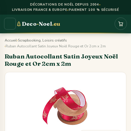
Panneau de gestion des cookies
DÉCORATIONS DE NOËL DEPUIS 2004
●
LIVRAISON FRANCE & EUROPE
PAIEMENT 100 % SÉCURISÉ
●
Deco
-
Noel
.eu
Accueil
›
Scrapbooking, Loisirs créatifs
›
Ruban Autocollant Satin Joyeux Noël Rouge et Or 2cm x 2m
Ruban Autocollant Satin Joyeux Noël
Rouge et Or 2cm x 2m